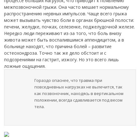
процессе больших нагрузок, что приводит к появлению
межпозвоночной грыжи. Она часто мешает нормальному
распространению нервных импульсов. Чаще всего грыжа
может вызывать чувство боли в органах брюшной полости:
печени, желудке, почках, селезенке, поджелудочной железе.
Нередко люди переживают из-за того, что боль внизу
живота может быть воспалившимся аппендицитом, а в
больнице находят, что причина болей – развитие
остеохондроза. Точно так же дело обстоит и с
подозрениями на гастрит, изжогу. Но это всего лишь
ложные ощущения.
Гораздо опаснее, что травма при
повседневных нагрузках не вылечится, так
как позвоночник, находясь в вертикальном
положении, всегда сдавливается под весом
тела.