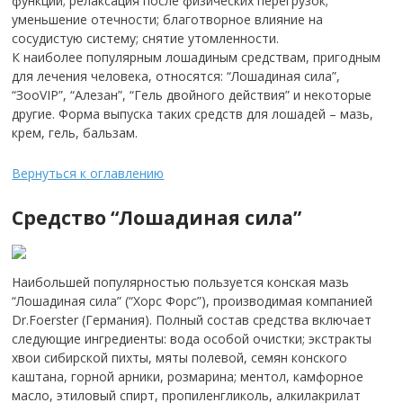
функции; релаксация после физических перегрузок;
уменьшение отечности; благотворное влияние на
сосудистую систему; снятие утомленности.
К наиболее популярным лошадиным средствам, пригодным
для лечения человека, относятся: “Лошадиная сила”,
“ЗооVIP”, “Алезан”, “Гель двойного действия” и некоторые
другие. Форма выпуска таких средств для лошадей – мазь,
крем, гель, бальзам.
Вернуться к оглавлению
Средство “Лошадиная сила”
Наибольшей популярностью пользуется конская мазь
“Лошадиная сила” (“Хорс Форс”), производимая компанией
Dr.Foerster (Германия). Полный состав средства включает
следующие ингредиенты: вода особой очистки; экстракты
хвои сибирской пихты, мяты полевой, семян конского
каштана, горной арники, розмарина; ментол, камфорное
масло, этиловый спирт, пропиленгликоль, алкилакрилат