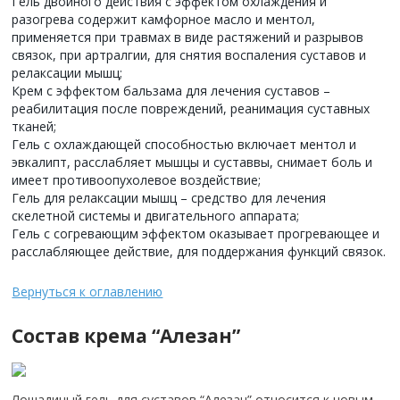
Гель двойного действия с эффектом охлаждения и
разогрева содержит камфорное масло и ментол,
применяется при травмах в виде растяжений и разрывов
связок, при артралгии, для снятия воспаления суставов и
релаксации мышц;
Крем с эффектом бальзама для лечения суставов –
реабилитация после повреждений, реанимация суставных
тканей;
Гель с охлаждающей способностью включает ментол и
эвкалипт, расслабляет мышцы и суставвы, снимает боль и
имеет противоопухолевое воздействие;
Гель для релаксации мышц – средство для лечения
скелетной системы и двигательного аппарата;
Гель с согревающим эффектом оказывает прогревающее и
расслабляющее действие, для поддержания функций связок.
Вернуться к оглавлению
Состав крема “Алезан”
Лошадиный гель для суставов “Алезан” относится к новым