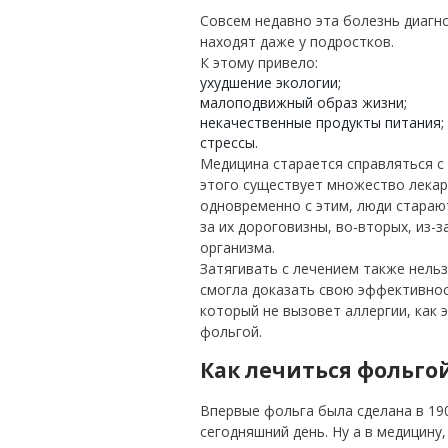
Совсем недавно эта болезнь диагно
находят даже у подростков.
К этому привело:
ухудшение экологии;
малоподвижный образ жизни;
некачественные продукты питания;
стрессы.
Медицина старается справляться с
этого существует множество лекарс
одновременно с этим, люди старают
за их дороговизны, во-вторых, из-
организма.
Затягивать с лечением также нельз
смогла доказать свою эффективнос
который не вызовет аллергии, как 
фольгой.
Как лечиться фольго
Впервые фольга была сделана в 190
сегодняшний день. Ну а в медицину