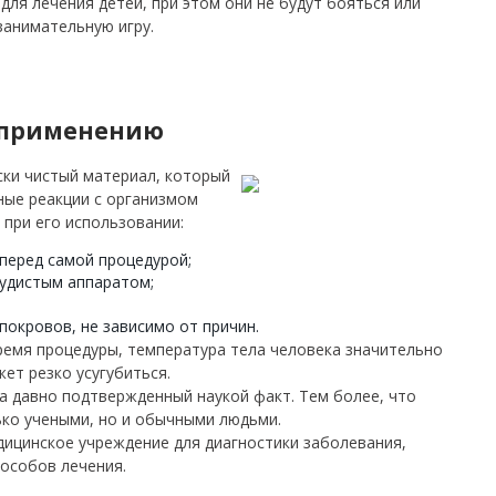
для лечения детей, при этом они не будут бояться или
 занимательную игру.
 применению
ски чистый материал, который
ные реакции с организмом
 при его использовании:
перед самой процедурой;
судистым аппаратом;
покровов, не зависимо от причин.
время процедуры, температура тела человека значительно
ет резко усугубиться.
 а давно подтвержденный наукой факт. Тем более, что
ько учеными, но и обычными людьми.
дицинское учреждение для диагностики заболевания,
пособов лечения.