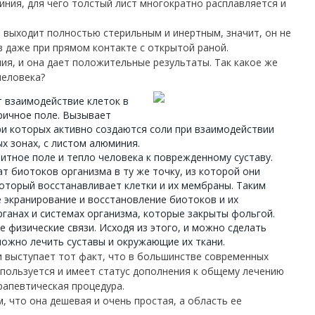
иния, для чего толстый лист многократно расплавляется и
л выходит полностью стерильным и инертным, значит, он не
даже при прямом контакте с открытой раной.
ия, и она дает положительные результаты.
Так какое же
человека?
т взаимодействие клеток в
тричное поле. Вызывает
ри которых активно создаются соли при взаимодействии
х зонах, с листом алюминия.
итное поле и тепло человека к поврежденному суставу.
т биотоков организма в ту же точку, из которой они
который восстанавливает клетки и их мембраны. Таким
 экранирование и восстановление биотоков и их
рганах и системах организма, которые закрыты фольгой.
 физические связи. Исходя из этого, и можно сделать
ожно лечить суставы и окружающие их ткани.
 выступает тот факт, что в большинстве современных
спользуется и имеет статус дополнения к общему лечению
рапевтическая процедура.
, что она дешевая и очень простая, а область ее