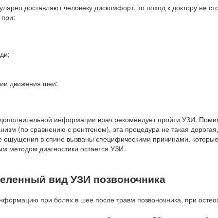
улярно доставляют человеку дискомфорт, то поход к доктору не ст
 при:
ди;
нии движения шеи;
я дополнительной информации врач рекомендует пройти УЗИ. Поми
зм (по сравнению с рентгеном), эта процедура не такая дорогая, 
ые ощущения в спине вызваны специфическими причинами, которые
ым методом диагностики остается УЗИ.
деленный вид УЗИ позвоночника
нформацию при болях в шее после травм позвоночника, при остео