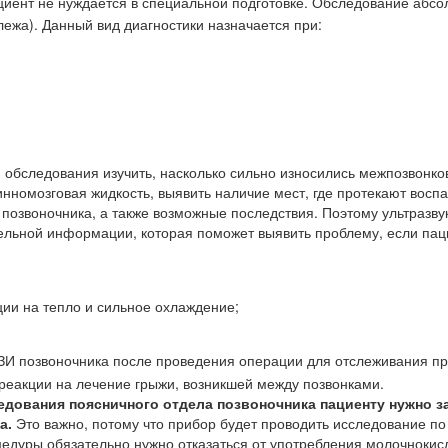
иент не нуждается в специальной подготовке. Обследование абсо
ежа). Данный вид диагностики назначается при:
 обследования изучить, насколько сильно износились межпозвонко
инномозговая жидкость, выявить наличие мест, где протекают восп
позвоночника, а также возможные последствия. Поэтому ультразву
ельной информации, которая поможет выявить проблему, если пац
ции на тепло и сильное охлаждение;
УЗИ позвоночника после проведения операции для отслеживания п
реакции на лечение грыжи, возникшей между позвонками.
едования поясничного отдела позвоночника пациенту нужно з
а.
Это важно, потому что прибор будет проводить исследование п
цедуры обязательно нужно отказаться от употребления молочнокис