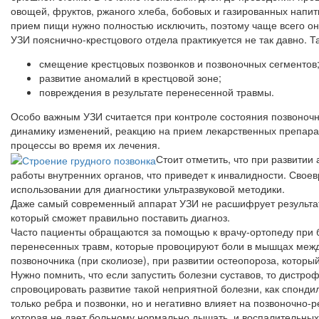
овощей, фруктов, ржаного хлеба, бобовых и газированных напит
прием пищи нужно полностью исключить, поэтому чаще всего он 
УЗИ пояснично-крестцового отдела практикуется не так давно. 
смещение крестцовых позвонков и позвоночных сегментов
развитие аномалий в крестцовой зоне;
повреждения в результате перенесенной травмы.
Особо важным УЗИ считается при контроле состояния позвоноч
динамику изменений, реакцию на прием лекарственных препарат
процессы во время их лечения.
Стоит отметить, что при развити
работы внутренних органов, что приведет к инвалидности. Сво
использовании для диагностики ультразвуковой методики.
Даже самый современный аппарат УЗИ не расшифрует результат
который сможет правильно поставить диагноз.
Часто пациенты обращаются за помощью к врачу-ортопеду при бо
перенесенных травм, которые провоцируют боли в мышцах межд
позвоночника (при сколиозе), при развитии остеопороза, которы
Нужно помнить, что если запустить болезни суставов, то дистр
спровоцировать развитие такой неприятной болезни, как спонди
только ребра и позвонки, но и негативно влияет на позвоночно-
которая не дает больному нормально дышать, и воспалительных