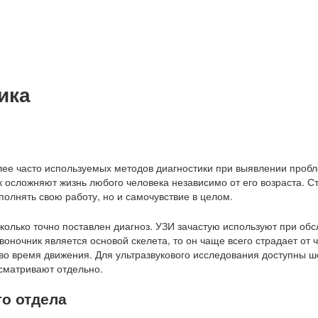
ика
лее часто используемых методов диагностики при выявлении проб
к осложняют жизнь любого человека независимо от его возраста. С
полнять свою работу, но и самочувствие в целом.
асколько точно поставлен диагноз. УЗИ зачастую используют при об
звоночник является основой скелета, то он чаще всего страдает от
а во время движения. Для ультразвукового исследования доступны 
сматривают отдельно.
о отдела