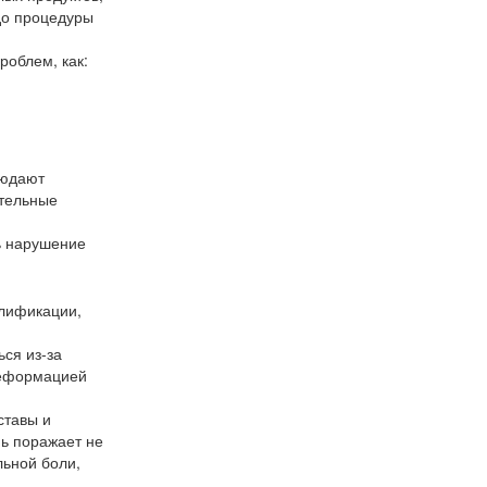
до процедуры
роблем, как:
людают
ительные
ь нарушение
алификации,
ся из-за
деформацией
ставы и
нь поражает не
льной боли,