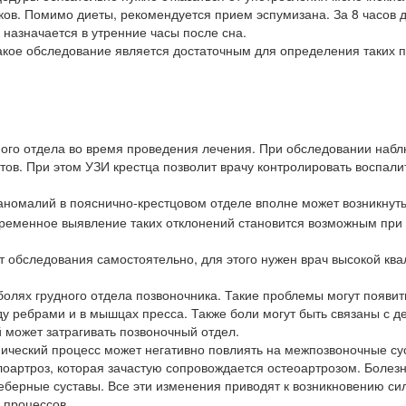
ков. Помимо диеты, рекомендуется прием эспумизана. За 8 часов 
назначается в утренние часы после сна.
Такое обследование является достаточным для определения таких п
;
ного отдела во время проведения лечения. При обследовании наб
ов. При этом УЗИ крестца позволит врачу контролировать воспал
и аномалий в пояснично-крестцовом отделе вполне может возникнут
евременное выявление таких отклонений становится возможным при
 обследования самостоятельно, для этого нужен врач высокой кв
лях грудного отдела позвоночника. Такие проблемы могут появить
у ребрами и в мышцах пресса. Также боли могут быть связаны с 
й может затрагивать позвоночный отдел.
офический процесс может негативно повлиять на межпозвоночные су
лоартроз, которая зачастую сопровождается остеоартрозом. Болез
реберные суставы. Все эти изменения приводят к возникновению си
 процессов.