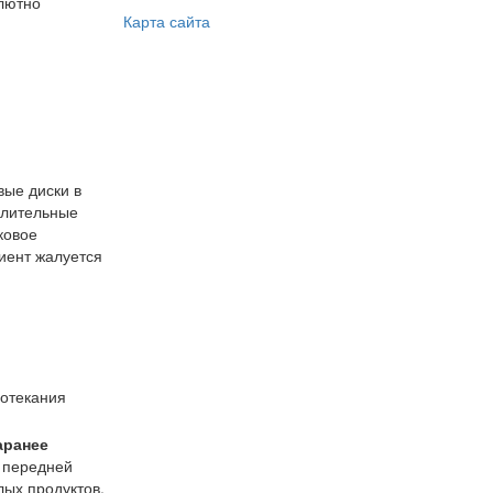
лютно
Карта сайта
вые диски в
алительные
ковое
иент жалуется
ротекания
аранее
о передней
лых продуктов,