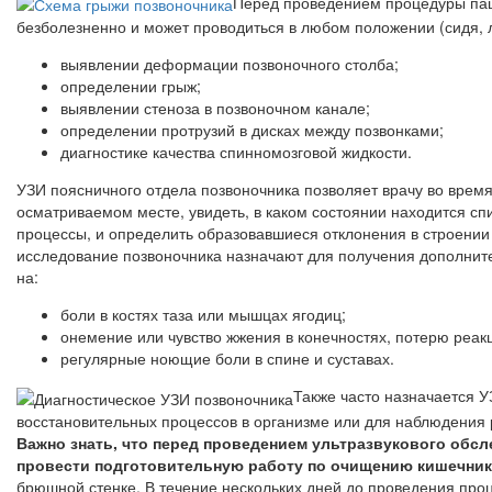
Перед проведением процедуры пац
безболезненно и может проводиться в любом положении (сидя, л
выявлении деформации позвоночного столба;
определении грыж;
выявлении стеноза в позвоночном канале;
определении протрузий в дисках между позвонками;
диагностике качества спинномозговой жидкости.
УЗИ поясничного отдела позвоночника позволяет врачу во время
осматриваемом месте, увидеть, в каком состоянии находится сп
процессы, и определить образовавшиеся отклонения в строении 
исследование позвоночника назначают для получения дополнит
на:
боли в костях таза или мышцах ягодиц;
онемение или чувство жжения в конечностях, потерю реак
регулярные ноющие боли в спине и суставах.
Также часто назначается 
восстановительных процессов в организме или для наблюдения 
Важно знать, что перед проведением ультразвукового обсл
провести подготовительную работу по очищению кишечник
брюшной стенке. В течение нескольких дней до проведения про