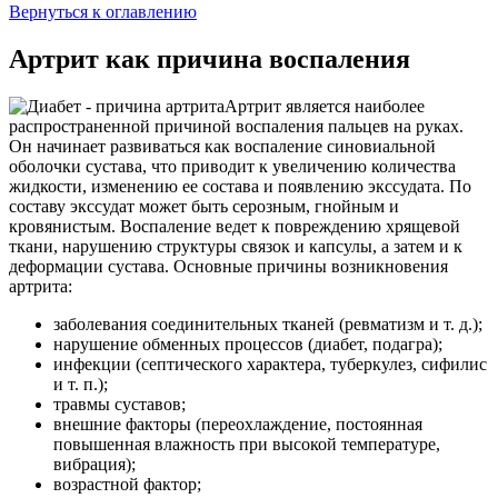
Вернуться к оглавлению
Артрит как причина воспаления
Артрит является наиболее
распространенной причиной воспаления пальцев на руках.
Он начинает развиваться как воспаление синовиальной
оболочки сустава, что приводит к увеличению количества
жидкости, изменению ее состава и появлению экссудата. По
составу экссудат может быть серозным, гнойным и
кровянистым. Воспаление ведет к повреждению хрящевой
ткани, нарушению структуры связок и капсулы, а затем и к
деформации сустава. Основные причины возникновения
артрита:
заболевания соединительных тканей (ревматизм и т. д.);
нарушение обменных процессов (диабет, подагра);
инфекции (септического характера, туберкулез, сифилис
и т. п.);
травмы суставов;
внешние факторы (переохлаждение, постоянная
повышенная влажность при высокой температуре,
вибрация);
возрастной фактор;