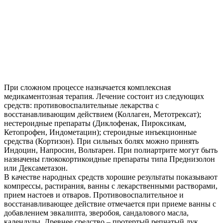
При сложном процессе назначается комплексная
медикаментозная терапия. Лечение состоит из следующих
средств: противовоспалительные лекарства с
восстанавливающим действием (Коллаген, Метотрексат);
нестероидные препараты (Диклофенак, Пироксикам,
Кетопрофен, Индометацин); стероидные инъекционные
средства (Кортизон). При сильных болях можно принять
Индоцин, Напросин, Вольтарен. При полиартрите могут быть
назначены глюкокортикоидные препараты типа Преднизолон
или Дексаметазон.
В качестве народных средств хорошие результаты показывают
компрессы, растирания, ванны с лекарственными растворами,
прием настоев и отваров. Противовоспалительное и
восстанавливающее действие отмечается при приеме ванны с
добавлением эвкалипта, зверобоя, сандалового масла,
календулы. Древнее средство – протертый репчатый лук,