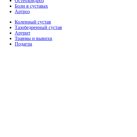
Остеохондроз
Боли в суставах
Артроз
Коленный сустав
Тазобедренный сустав
Артрит
Травмы и вывихи
Подагра