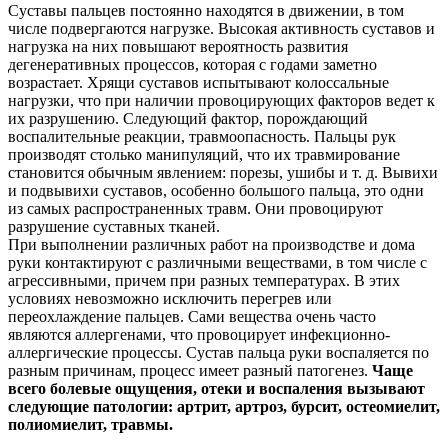
Суставы пальцев постоянно находятся в движении, в том
числе подвергаются нагрузке. Высокая активность суставов и
нагрузка на них повышают вероятность развития
дегенеративных процессов, которая с годами заметно
возрастает. Хрящи суставов испытывают колоссальные
нагрузки, что при наличии провоцирующих факторов ведет к
их разрушению. Следующий фактор, порождающий
воспалительные реакции, травмоопасность. Пальцы рук
производят столько манипуляций, что их травмирование
становится обычным явлением: порезы, ушибы и т. д. Вывихи
и подвывихи суставов, особенно большого пальца, это одни
из самых распространенных травм. Они провоцируют
разрушение суставных тканей.
При выполнении различных работ на производстве и дома
руки контактируют с различными веществами, в том числе с
агрессивными, причем при разных температурах. В этих
условиях невозможно исключить перегрев или
переохлаждение пальцев. Сами вещества очень часто
являются аллергенами, что провоцирует инфекционно-
аллергические процессы. Сустав пальца руки воспаляется по
разным причинам, процесс имеет разный патогенез.
Чаще
всего болевые ощущения, отеки и воспаления вызывают
следующие патологии: артрит, артроз, бурсит, остеомиелит,
полиомиелит, травмы.